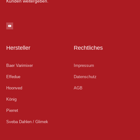
Kunden weitergeben.
Y
o
u
t
u
b
e
Hersteller
Rechtliches
Baer Varimixer
Impressum
Effedue
Datenschutz
Hoonved
AGB
König
Pierret
Sveba Dahlen / Glimek