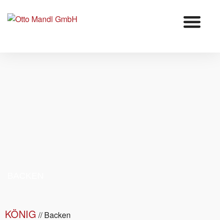
Zum
Inhalt
springen
BACKEN
KÖNIG
//
Backen