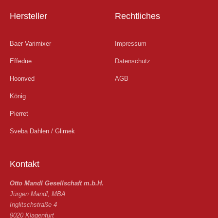
u
Hersteller
Rechtliches
t
Baer Varimixer
Impressum
u
Effedue
Datenschutz
b
Hoonved
AGB
König
e
Pierret
Sveba Dahlen / Glimek
Kontakt
Otto Mandl Gesellschaft m.b.H.
Jürgen Mandl, MBA
Inglitschstraße 4
9020 Klagenfurt