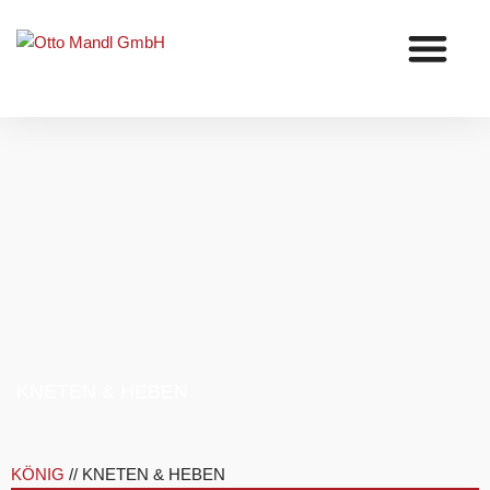
Zum
Inhalt
springen
KNETEN & HEBEN
KÖNIG
//
KNETEN & HEBEN